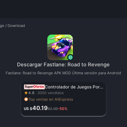
nge
/
Download
Descargar Fastlane: Road to Revenge
Fastlane: Road to Revenge APK MOD Última versión para Android
Controlador de Juegos Portátil Original con Pantalla HD de 3.5 Pulgadas, Batería Recargable – Regalo de Navidad Perfecto para Gamers
★
4.8
3000 vendidos
Top ventas en AliExpress
40.19
US $
82.00
-50%