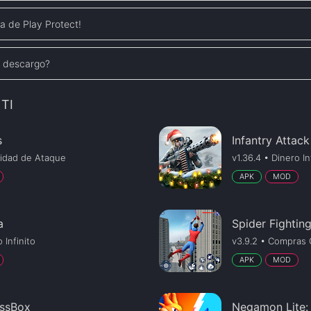
a de Play Protect!
e descargo?
TI
s
Infantry Attack
cidad de Ataque
v1.36.4 • Dinero In
APK
MOD
a
Spider Fightin
 Infinito
v3.9.2 • Compras 
APK
MOD
essBox
Negamon Lite: 