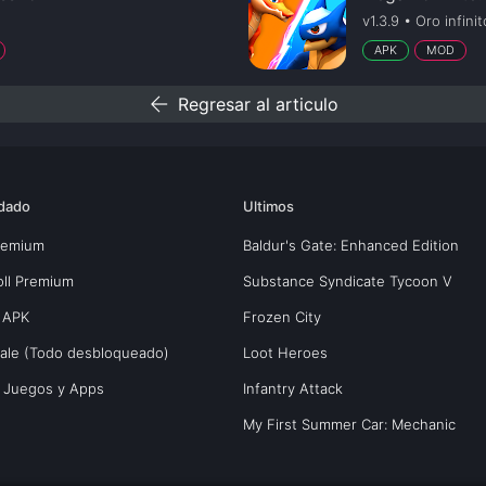
v1.3.9 • Oro infinit
APK
MOD
arrow_back
Regresar al articulo
dado
Ultimos
Premium
Baldur's Gate: Enhanced Edition
oll Premium
Substance Syndicate Tycoon V
 APK
Frozen City
yale (Todo desbloqueado)
Loot Heroes
s Juegos y Apps
Infantry Attack
My First Summer Car: Mechanic