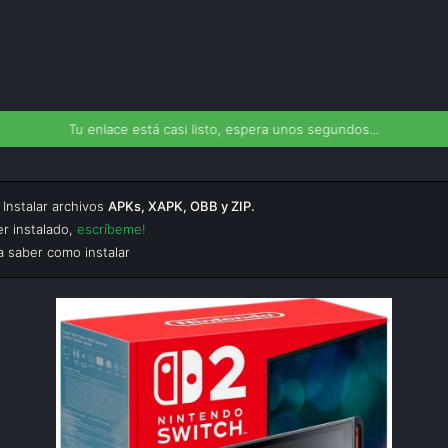
Tu enlace está casi listo, espera unos segundos...
Instalar archivos
APKs, XAPK, OBB y ZIP.
er instalado,
escríbeme!
 saber como instalar