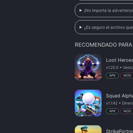
¡No importa la advertenci
¿Es seguro el archivo qu
RECOMENDADO PARA 
Loot Heroe
v1.25.0 • Velo
APK
MOD
Squad Alph
v1.7.42 • Dinero
APK
MOD
StrikeFortr